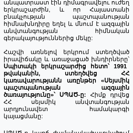
անպատրաստ
էին
դիմագրավելու
ուժեղ
երկրաշարժին
, և
որ
Հայաստանի
բնակչության
պաշտպանության
հիմնախնդիրը
եղել
և
մնում
է
ազգային
անվտանգության
հիմնական
գերակայություններից
մեկը
:
Հաշվի առնելով երկրում ստեղծված
իրավիճակը և առաջացած խնդիրները՝
Սպիտակի երկրաշարժից հետո՝ 1991
թ
վական
ին
,
ստեղծվեց
ՀՀ
կառավարությանն
առընթեր
«
Սեյսմիկ
պ
աշտպանության
ազգային
ծ
առայությունը
»
՝
ՍՊԱԾ
-
ը
:
Հիմք դրվեց
ՀՀ սեյսմիկ անվտանգության
արդյունավետ համակարգի
կայացմանը:
ՍՊԱԾ
-
ը
կարճ
ժամանակահատվածում