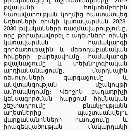
իրականացվող
աշխատանքները
․
2023
թվականի
հոկտեմբերին
Կառավարության
կողմից
հաստատվեց
Աղետների
ռիսկի
կառավարման
2023-
2030
թվականների
ռազմավարությունը
,
որը
թիրախավորել
է
աղետների
ռիսկի
կառավարման
համակարգի
գործառութային
և
մեթոդաբանական
հիմքերի
բարելավումը
,
համակարգի
թվայնացումը
և
տեխնոլոգիական
արդիականացումը
,
մարդկային
ռեսուրսների
զարգացումը
և
անվտանգության
մշակույթի
ամրապնդումը։
Վերջին
բաղադրիչի
կենսագործման
հարցում
հիմնական
շեշտադրումը
բնակչությանն
աղետներից
պաշտպանվելու
վարքականոնների
ուսուցումը
և
իրազեկվածության
մակարդակի