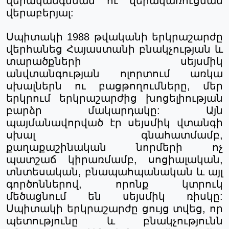
վերականգնման ու վերակառուցման
վերաբերյալ:
Սպիտակի
1988 թվականի
երկրաշարժը
վերհանեց
Հայաստանի
բնակչության
և
տարածքների
սեյսմիկ
անվտանգության
ոլորտում
առկա
սխալներն
ու
բացթողումները
,
մեր
երկրում
երկրաշարժից
խոցելիության
բարձր
մակարդակը
:
Այն
պայմանավորված
էր
սեյսմիկ
վտանգի
սխալ
գնահատմամբ
,
քաղաքաշինական
նորմերի
ոչ
պատշաճ
կիրառմամբ
,
սոցիալական
,
տնտեսական
,
բնապահպանական
և
այլ
գործոններով
,
որոնք
կտրուկ
մեծացնում
են
սեյսմիկ
ռիսկը
:
Սպիտակի
երկրաշարժը
ցույց
տվեց
,
որ
պետությունը
և
բնակչությունն