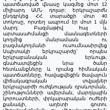
պատճառված
վնասը
կազմեց
մոտ
12
միլիարդ
ԱՄՆ
դոլար
:
Երկրաշարժն
ընդգրկեց
ՀՀ
տարածքի
մոտ
40
տոկոսը
,
որտեղ
ապրում
էր
մոտ
1
մլն
մարդ
: Բազմաթիվ հայ և
արտասահմանցի մասնագետների
կողմից մանրամասն ու
բազմակողմանի ուսումնասիրվեց
Սպիտակի երկրաշարժը՝ որպես
երկրաբանական երևույթ,
գնահատվեցին նրա ծանր
հետևանքները և դրանց հիմնական
պատճառները, հավաքվեցին ծավալուն
վիճակագրական տվյալներ
երկրաշարժի ուժգնության դրսևորման,
շինությունների ավերման, մարդկային
կորուստների, փրկարարական ուժերի
քանակի, աղետի գոտու