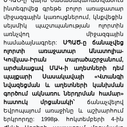
ինտեգրվեց
գրեթե
բոլոր
առաջատար
միջազգային կառույցներում,
կնքվե
ցի
ն
սեյսմիկ պաշտպանության ոլորտին
առնչվող միջազգային
համաձայնագրեր:
ՍՊԱԾ
-
ը
ճանաչվեց
ոլորտի
առաջատար
Անատոլիա
-
Կովկաս
-
Իրան
տարածաշրջան
ում
,
արժանա
ցա
վ ՄԱԿ-ի աղետների դեմ
պայքարի Սասակավայի «Վտանգի
նվազեցման և աղետների կանխման
գործում ակնառու
ներդրման
համար»
հատուկ մրցանակի
՝
ճանաչվելով
Եվրոպայում առաջինը և աշխարհում
երկրորդը: 1998թ. հոկտեմբերի 4-ին