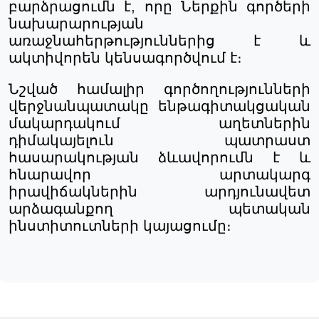
բարձրացումն
է
,
որը
Ներքին
գործերի
նախարարության
առաջնահերթություններից
է
և
ակտիվորեն
կենսագործվում
է։
Նշված
համալիր
գործողությունների
վերջնանպատակը
ենթագիտակցական
մակարդակում
աղետներին
դիմակայելուն
պատրաստ
հասարակության
ձևավորումն
է
և
հնարավոր
արտակարգ
իրավիճակներին
արդյունավետ
արձագանքող
պետական
ինստիտուտների
կայացումը։