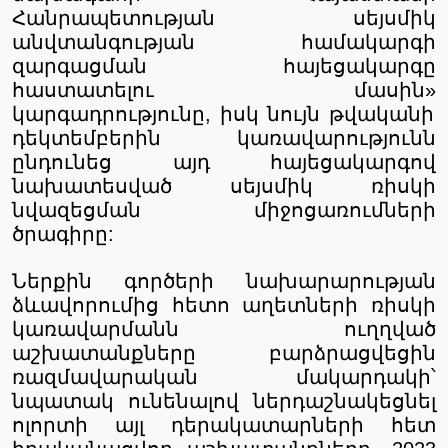
Հանրապետության
սեյսմիկ
անվտանգության
համակարգի
զարգացման
հայեցակարգը
հաստատելու
մասին
»
կարգադրությունը, իսկ նույն թվականի
դեկտեմբերին կառավարությունն
ընդունեց
այդ
հայեցակարգով
նախատեսված
սեյսմիկ
ռիսկի
նվազեցման
միջոցառումների
ծրագիրը
:
Ներքին
գործերի
նախարարության
ձևավորումից
հետո
աղետների
ռիսկի
կառավարմանն
ուղղված
աշխատանքները
բարձրացվեցին
ռազմավարական
մակարդակի՝
նպատակ
ունենալով
ներդաշնակեցնել
ոլորտի
այլ
դերակատարների
հետ