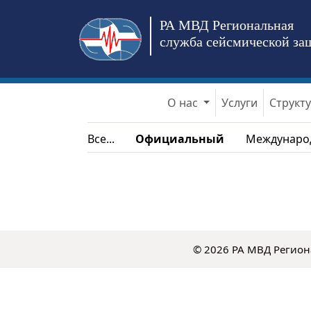
РА МВД Региональная
служба сейсмической за
О нас
Услуги
Структ
Все...
Официальный
Междунаро
© 2026 РА МВД Регион