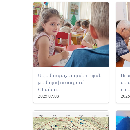
Սեյսմապաշտպանության
Ուս
թեմայով ուսուցում
սե
Օհանա...
ոլո..
2025.07.08
2025