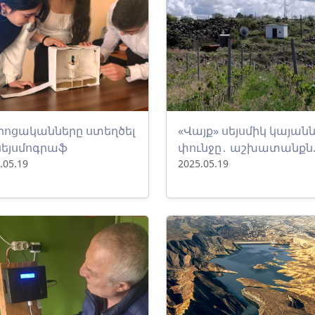
ոցականները ստեղծել
«Վայք» սեյսմիկ կայան
սեյսմոգրաֆ
փունջը․ աշխատանքն..
.05.19
2025.05.19