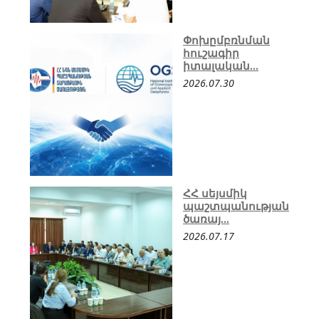
Փոխըմբռնման
հուշագիր
իտալական...
2026.07.30
ՀՀ սեյսմիկ
պաշտպանության
ծառայ...
2026.07.17