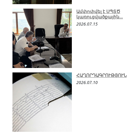
Ամփոփվել է ՍՊՏԾ
կառուցվածքային...
2026.07.15
ՀԱՂՈՐԴԱԳՐՈՒԹՅՈՒՆ
2026.07.10