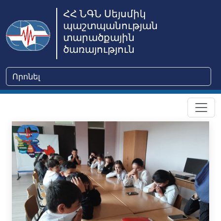
ՀՀ ՆԳՆ Սեյսմիկ
պաշտպանության
տարածքային
ծառայություն