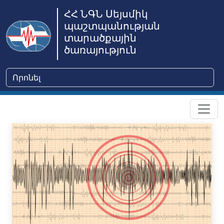
ՀՀ ՆԳՆ Սեյսմիկ
պաշտպանության
տարածքային
ծառայություն