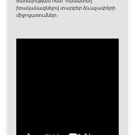
ծառայության հետ՝ համատեղ
իրականացնելով տարբեր ձևաչափերի
միջոցառումներ։