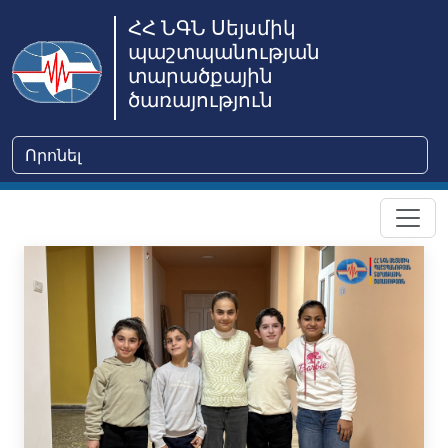
ՀՀ ՆԳՆ Սեյսմիկ
պաշտպանության
տարածքային
ծառայություն