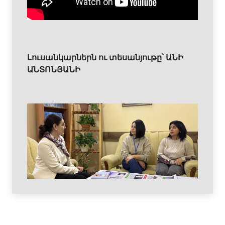
Լուսանկարներն ու տեսանյութը՝ ԱՆԻ
ԱՆՏՈՆՅԱՆԻ