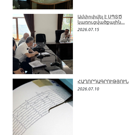
Ամփոփվել է ՍՊՏԾ
կառուցվածքային...
2026.07.15
ՀԱՂՈՐԴԱԳՐՈՒԹՅՈՒՆ
2026.07.10