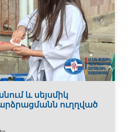
նում և սեյսմիկ
արձրացմանն ուղղված
եր