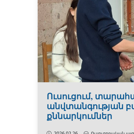
Ուսուցում, տարահա
անվտանգության բ
քննարկումներ
2026.02.26
Ուսուցողական այց