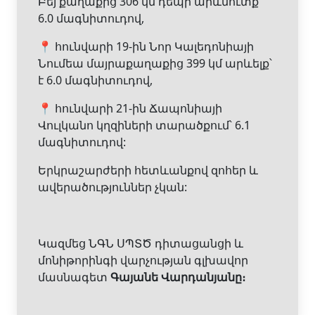
Բեյ քաղաքից 306 կմ դեպի արևմուտք՝
6.0 մագնիտուդով,
📍 հունվարի 19-ին Նոր Կալեդոնիայի
Նումեա մայրաքաղաքից 399 կմ արևելք՝
է 6.0 մագնիտուդով,
📍 հունվարի 21-ին Ճապոնիայի
Վուլկանո կղզիների տարածքում՝ 6.1
մագնիտուդով:
Երկրաշարժերի հետևանքով զոհեր և
ավերածություններ չկան:
Կազմեց ՆԳՆ ՍՊՏԾ դիտացանցի և
մոնիթորինգի վարչության գլխավոր
մասնագետ
Գայանե Վարդանյանը։