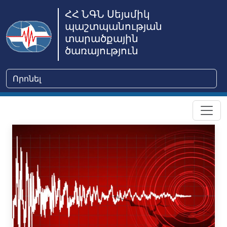
ՀՀ ՆԳՆ Սեյսմիկ
պաշտպանության
տարածքային
ծառայություն