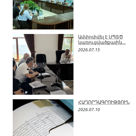
Ամփոփվել է ՍՊՏԾ
կառուցվածքային...
2026.07.15
ՀԱՂՈՐԴԱԳՐՈՒԹՅՈՒՆ
2026.07.10