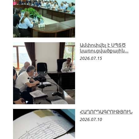
Ամփոփվել է ՍՊՏԾ
կառուցվածքային...
2026.07.15
ՀԱՂՈՐԴԱԳՐՈՒԹՅՈՒՆ
2026.07.10