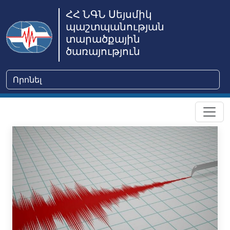
ՀՀ ՆԳՆ Սեյսմիկ
պաշտպանության
տարածքային
ծառայություն