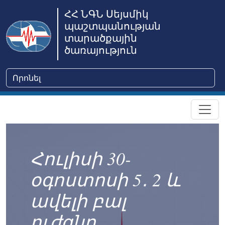
ՀՀ ՆԳՆ Սեյսմիկ
պաշտպանության
տարածքային
ծառայություն
Հուլիսի 30-
օգոստոսի 5․ 2 և
ավելի բալ
ուժգնո...