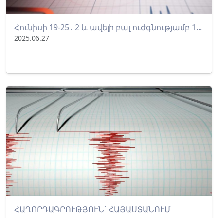
Հունիսի 19-25․ 2 և ավելի բալ ուժգնությամբ 1...
2025.06.27
ՀԱՂՈՐԴԱԳՐՈՒԹՅՈՒՆ` ՀԱՅԱՍՏԱՆՈՒՄ