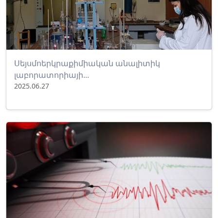
Սեյսմոերկրաքիմիական անալիտիկ
լաբորատորիայի...
2025.06.27