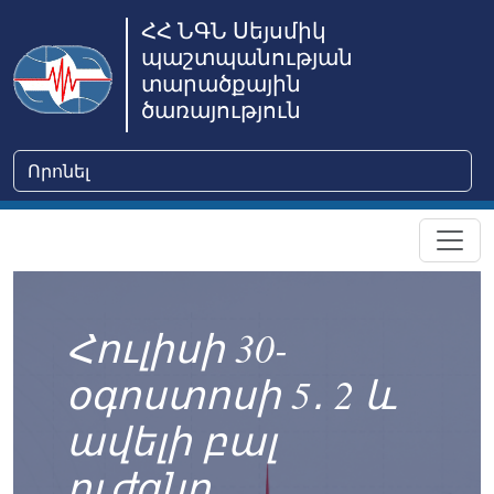
ՀՀ ՆԳՆ Սեյսմիկ
պաշտպանության
տարածքային
ծառայություն
Հուլիսի 30-
օգոստոսի 5․ 2 և
ավելի բալ
ուժգնո...