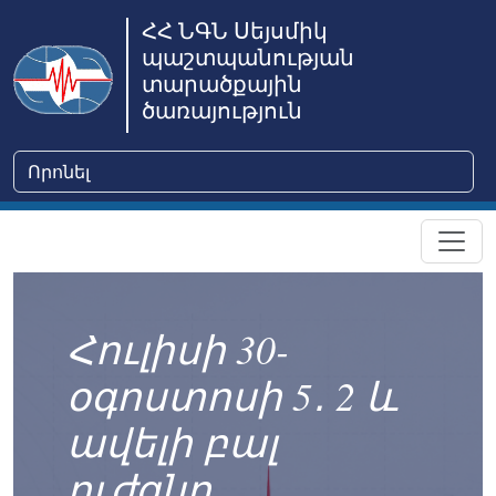
ՀՀ ՆԳՆ Սեյսմիկ
պաշտպանության
տարածքային
ծառայություն
Հուլիսի 30-
օգոստոսի 5․ 2 և
ավելի բալ
ուժգնո...