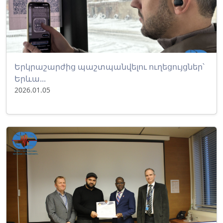
Երկրաշարժից պաշտպանվելու ուղեցույցներ՝
Երևա...
2026.01.05